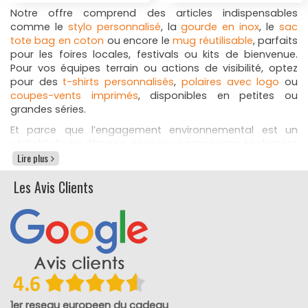
Notre offre comprend des articles indispensables
comme le
stylo personnalisé
, la
gourde en inox
, le
sac
tote bag en coton
ou encore le
mug réutilisable
, parfaits
pour les foires locales, festivals ou kits de bienvenue.
Pour vos équipes terrain ou actions de visibilité, optez
pour des
t-shirts personnalisés
,
polaires avec logo
ou
coupes-vents imprimés
, disponibles en petites ou
grandes séries.
Et parce que l’engagement environnemental est un
véritable levier d’image, nous vous proposons également
une gamme complète de
Lire plus
goodies écologiques
personnalisés
, stylos en bambou, carnets recyclés, sacs
Les Avis Clients
en coton bio,
bouteilles personnalisées
durables, sans
oublier notre gamme de
vêtements publicitaires éco-
responsables
. Une solution idéale pour communiquer de
manière responsable dans les secteurs agricoles,
viticoles, culturels ou institutionnels de la région.
Faites confiance à Goodies Discount pour tous vos
objets et vêtements personnalisés dans le sud-ouest et
le sud-est de la France. Livraison rapide dans toute la
région, impression sur mesure et accompagnement
1er reseau europeen du cadeau