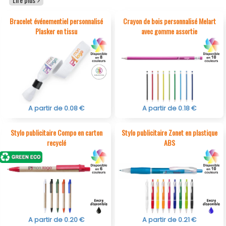
badges, magnets, sacs
totes bags personnalisés à petit
prix
ou encore bracelets événementiels et décapsuleurs,
Bracelet événementiel personnalisé
Crayon de bois personnalisé Melart
tous ces objets publicitaires à prix discount sont parfaits
Plasker en tissu
avec gomme assortie
pour une distribution en masse lors de salons
professionnels, opérations de street marketing,
événements associatives. Idéal pour les entreprises,
associations, collectivités et écoles, notre offre “moins
de 1 €” vous permet de dynamiser votre communication
tout en maîtrisant vos coûts.
A partir de 0.08 €
A partir de 0.18 €
Stylo publicitaire Compo en carton
Stylo publicitaire Zonet en plastique
recyclé
ABS
A partir de 0.20 €
A partir de 0.21 €