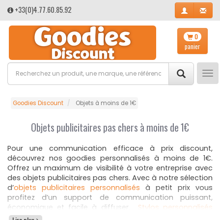
+33(0)4.77.60.85.92
0
panier
Tog
nav
Goodies Discount
Objets à moins de 1€
Objets publicitaires pas chers à moins de 1€
Pour une communication efficace à prix discount,
découvrez nos goodies personnalisés à moins de 1€.
Offrez un maximum de visibilité à votre entreprise avec
des objets publicitaires pas chers. Avec à notre sélection
d’
objets publicitaires personnalisés
à petit prix vous
profitez d’un support de communication puissant,
économique et facile à diffuser.
Stylos personnalisés
pas chers
, magnets,
porte-clés publicitaires pas chers
,
Lire plus