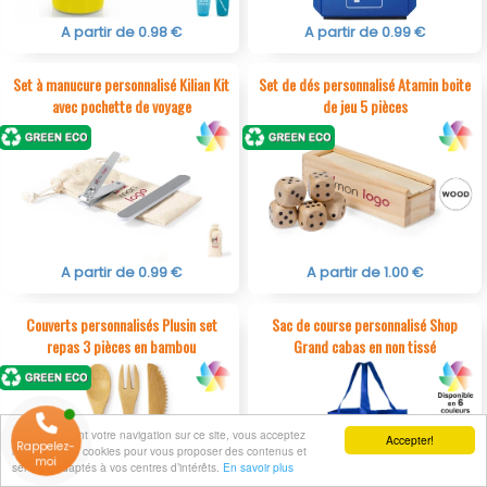
A partir de 0.98 €
A partir de 0.99 €
Set à manucure personnalisé Kilian Kit
Set de dés personnalisé Atamin boite
avec pochette de voyage
de jeu 5 pièces
A partir de 0.99 €
A partir de 1.00 €
Couverts personnalisés Plusin set
Sac de course personnalisé Shop
repas 3 pièces en bambou
Grand cabas en non tissé
En poursuivant votre navigation sur ce site, vous acceptez
Accepter!
Rappelez-
l’utilisation de cookies pour vous proposer des contenus et
moi
services adaptés à vos centres d’intérêts.
En savoir plus