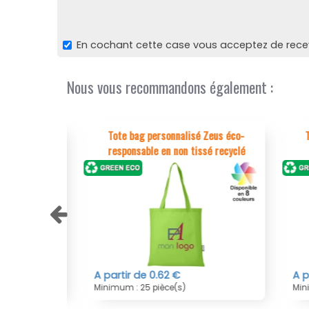
En cochant cette case vous acceptez de recevo
Nous vous recommandons également :
ru en coton
Tote bag personnalisé Zeus éco-
Tot
gues
responsable en non tissé recyclé
A partir de 0.62 €
A par
Minimum : 25 pièce(s)
Minim