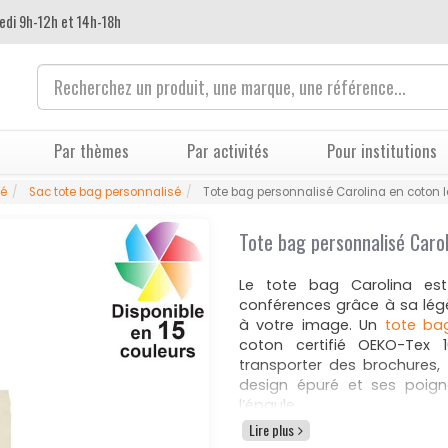
edi 9h-12h et 14h-18h
Par thèmes
Par activités
Pour institutions
sé
Sac tote bag personnalisé
Tote bag personnalisé Carolina en coton 
Tote bag personnalisé Carol
Le tote bag Carolina est
conférences grâce à sa légè
à votre image. Un
tote bag
coton certifié OEKO-Tex 
transporter des brochures,
design épuré et ses poig
l’épaule.
Lire plus
Ce qui distingue le tote bag 