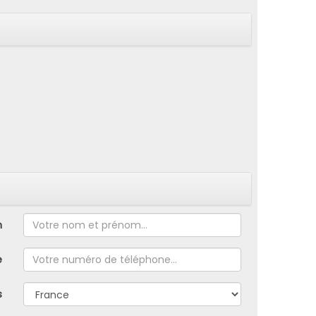
m
e
s