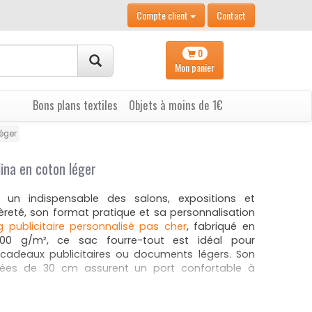
Compte client
Contact
0
Mon
panier
Bons plans textiles
Objets à moins de 1€
léger
ina en coton léger
 un indispensable des salons, expositions et
reté, son format pratique et sa personnalisation
 publicitaire personnalisé pas cher
, fabriqué en
100 g/m², ce sac fourre-tout est idéal pour
 cadeaux publicitaires ou documents légers. Son
nées de 30 cm assurent un port confortable à
Carolina :