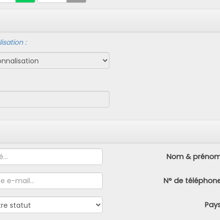
sation :
Nom & préno
N° de téléphon
Pay