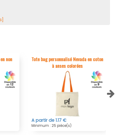
s]
n non
Tote bag personnalisé Nevada en coton
Tote ba
à anses colorées
A partir de 1.17 €
A partir 
Minimum : 25 pièce(s)
Minimum : 2