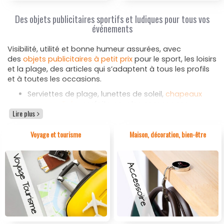
Des objets publicitaires sportifs et ludiques pour tous vos
événements
Visibilité, utilité et bonne humeur assurées, avec
des
objets publicitaires à petit prix
pour le sport, les loisirs
et la plage, des articles qui s’adaptent à tous les profils
et à toutes les occasions.
Serviettes de plage, lunettes de soleil,
chapeaux
personnalisés
, parfaits pour les campagnes
Lire plus
estivales, ou animations de collectivité.
Ballons, frisbees, raquettes, cordes à sauter, des
goodies ludiques et fédérateurs pour les
Voyage et tourisme
Maison, décoration, bien-être
événements grand public.
Gourdes,
sacs à dos sport publicitaires
, brassards
smartphone, des accessoires utiles.
Tapis de yoga, bracelets fitness, pour encourager
le bien-être et le sport en entreprise ou dans les
clubs.
Ponchos,
sac isotherme personnalisé
, tapis de sol,
tote bag publicitaire
, des incontournables pour les
sorties, pique-niques.