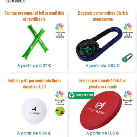
pour animer un événement sportif, remercier vos
collaborateurs ou valoriser vos actions estivales.
Tap tap personnalisé bâton gonflable
Boussole personnalisée Clark à
Serviettes de plage personnalisée
, ballons, frisbees,
et réutilisable
mousqueton
lunettes de soleil publicitaire
, raquettes,
gourdes
personnalisées
...ces objets personnalisés font mouche à
chaque utilisation. Chez Goodies Discount, nous vous
proposons des articles fun de sport, loisir et plage, utiles
et personnalisables à l’image de votre marque.
A partir de 0.27 €
A partir de 0.62 €
Balle de golf personnalisée Nessa
Frisbee personnalisé Orbit en
diamètre 4.20
plastique recyclé
A partir de 0.86 €
A partir de 1.05 €