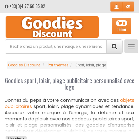
+33(0)4.77.60.85.92
0
panier
Tog
nav
Goodies Discount
Par thèmes
Sport, loisir, plage
Goodies sport, loisir, plage publicitaire personnalisé avec
logo
Donnez du peps à votre communication avec des
objets
publicitaires
sport, loisir, plage dynamiques et tendance.
Associez votre marque à l’énergie, la détente et aux
moments de plaisir avec nos cadeaux publicitaires sport,
loisir et plage personnalisés, des goodies d’entreprise
pensés pour développer la visibilité de votre marque ou
organisation dans des contextes conviviaux. Que ce soit
Lire plus