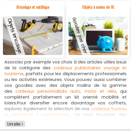
Bricolage et outillage
Objets à moins de 1€
Des objets publicitaires sportifs et ludiques pour tous vos
événements sur les plages ou sur les stades. Profitez
aussi de nos
vêtements personnalisés à prix raisonnable
marqués à vos couleurs, parfaits pour les entreprises et
associations du monde du sport et loisir
Des objets sport, loisir et plage personnalisés pour tous les
publics
Nos objets publicitaires sport et plage sont conçus pour
Associez par exemple vos choix à des articles utiles issus
répondre aux besoins de communication de nombreux
de la catégorie des
cadeaux publicitaires voyage et
acteurs, des goodies sport, loisir et plage personnalisés
tourisme
, parfaits pour les déplacements professionnels
pour tous les publics.
ou les activités extérieures. Vous pouvez aussi combiner
vos goodies avec des objets malins de la gamme
Entreprises, renforcez votre image avec des
des
cadeaux personnalisés auto, moto et vélo
, qui
cadeaux dynamiques à offrir lors de campagnes
complètent parfaitement un kit orienté mobilité et
estivales, lancements de produits.
loisirs.Pour diversifier encore davantage vos coffrets,
Collectivités locales et mairies, distribuez des
explorez également la sélection de nos
cadeaux bureau
goodies pratiques et conviviaux lors d’animations
et télétravail à personnaliser
, où vous trouverez des
sportives, journées plage.
articles pratiques qui accompagnent les journées de
Clubs sportifs et associations, fidélisez vos
Lire plus
travail. Enfin, pour une démarche plus responsable,
adhérents et valorisez vos actions avec des