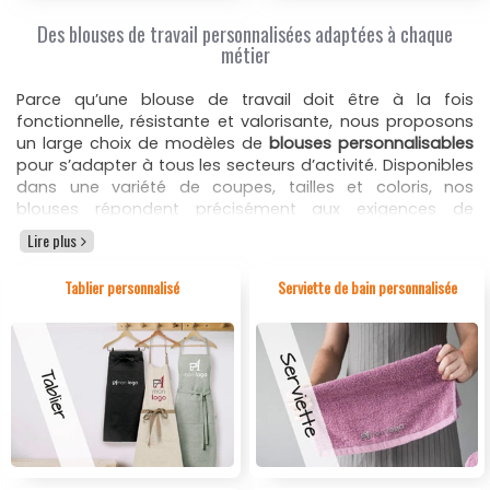
Des blouses de travail personnalisées adaptées à chaque
métier
Parce qu’une blouse de travail doit être à la fois
fonctionnelle, résistante et valorisante, nous proposons
un large choix de modèles de
blouses personnalisables
pour s’adapter à tous les secteurs d’activité. Disponibles
dans une variété de coupes, tailles et coloris, nos
blouses répondent précisément aux exigences de
chaque métier, hygiène stricte en milieu médical,
Lire plus
protection contre les projections en laboratoire, tenue
professionnelle pour la restauration ou encore confort
Tablier personnalisé
Serviette de bain personnalisée
polyvalent pour les métiers du service et de l’entretien. La
blouse est un
vêtement de sécurité personnalisable
indispensable dans de nombreux environnements
professionnels.
Blouses médicales.
Blouses laboratoire.
Blouses cuisine.
Blouses service.
Blouses nettoyage.