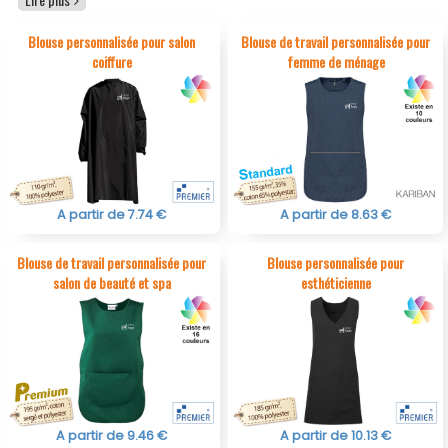
scolaires ou de santé souhaitant équiper leurs
collaborateurs de manière uniforme et valorisante.
Blouse personnalisée pour salon
Blouse de travail personnalisée pour
Conçues pour les secteurs médical, esthétique,
coiffure
femme de ménage
paramédical, hôtelier ou industriel, nos
blouses
professionnelles personnalisables
se distinguent par leur
résistance, leur confort et leur facilité d’entretien. Nos
blouses publicitaires personnalisées avec logo
offrent un
rendu durable et professionnel, une excellente tenue au
lavage, une liberté de mouvement optimale et des
finitions soignées adaptées à un usage intensif.
A partir de 7.74 €
A partir de 8.63 €
Blouse de travail personnalisée pour
Blouse personnalisée pour
salon de beauté et spa
esthéticienne
A partir de 9.46 €
A partir de 10.13 €