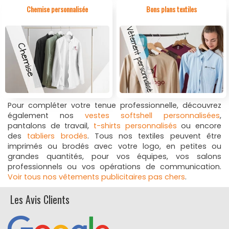
Blouses esthétiques.
Chemise personnalisée
Bons plans textiles
Les blouses médicales sont idéales pour infirmiers,
médecins, aides-soignants ou dentistes. Les blouses de
laboratoire répondent aux normes des environnements
pharmaceutiques, scientifiques ou industriels. Les
modèles dédiés à la cuisine assurent hygiène et liberté
de mouvement pour restaurateurs, traiteurs et brigades
culinaires. Les blouses de service et de nettoyage
conviennent aux agents d’entretien, techniciens de
surface et employés multiservices. Quant aux blouses
Pour compléter votre tenue professionnelle, découvrez
esthétiques, elles valorisent l’image des coiffeurs,
également nos
vestes softshell personnalisées
,
esthéticiennes, praticiens bien-être ou professionnels
pantalons de travail,
t-shirts personnalisés
ou encore
spa. Disponibles en plusieurs matières et déclinaisons,
des
tabliers brodés
. Tous nos textiles peuvent être
elles s’adaptent à toutes les morphologies et aux
imprimés ou brodés avec votre logo, en petites ou
exigences spécifiques de chaque profession.
grandes quantités, pour vos équipes, vos salons
professionnels ou vos opérations de communication.
Chacune de nos
blouses professionnelles
peut être
Voir tous nos vêtements publicitaires pas chers
.
équipée de poches pratiques, de fermetures à pression
ou à boutons, ou encore de compartiments dédiés pour
Les Avis Clients
des
stylos personnalisés
. Conçues pour offrir ergonomie,
confort et praticité au quotidien, elles accompagnent
efficacement les professionnels dans leurs tâches. Avec