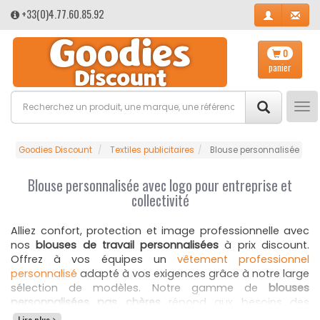
+33(0)4.77.60.85.92
0
panier
Tog
nav
Goodies Discount
Textiles publicitaires
Blouse personnalisée
Blouse personnalisée avec logo pour entreprise et
collectivité
Alliez confort, protection et image professionnelle avec
nos
blouses de travail personnalisées
à prix discount.
Offrez à vos équipes un
vêtement professionnel
personnalisé
adapté à vos exigences grâce à notre large
sélection de modèles. Notre gamme de
blouses
personnalisées pas chères
répond aux besoins des
entreprises, collectivités, associations, établissements
Lire plus