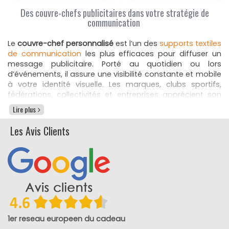
Des couvre-chefs publicitaires dans votre stratégie de
communication
Le
couvre-chef personnalisé
est l’un des
supports textiles
de communication
les plus efficaces pour diffuser un
message publicitaire. Porté au quotidien ou lors
d’événements, il assure une visibilité constante et mobile
à votre identité visuelle. Les marques, clubs sportifs,
fédérations, collectivités et entreprises apprécient son
impact à la fois pratique et marketing. Qu’il s’agisse d’un
Lire plus
accessoire de protection solaire, d’un élément
vestimentaire d’équipe ou d’un
cadeau promotionnel
, il
Les Avis Clients
véhicule votre image de manière durable et positive.
Un support textile publicitaire universel
Les
couvre-chefs publicitaires
conviennent à toutes les
saisons et à tous les publics, adultes, enfants, hommes
ou femmes. En été, la casquette ou le bob offrent
confort et protection contre le soleil, en hiver, le bonnet
renforce la visibilité de votre marque même dans le froid.
1er reseau europeen du cadeau
Ces accessoires textiles se prêtent à une large gamme