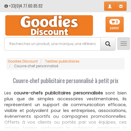
+33(0)4.77.60.85.92
0
panier
Tog
nav
Goodies Discount
Textiles publicitaires
Couvre‑chef personnalisé
Couvre-chef publicitaire personnalisé à petit prix
Les
couvre-chefs publicitaires personnalisés
sont bien
plus que de simples accessoires vestimentaires, ils
représentent un support de communication efficace,
visible et polyvalent pour les entreprises, associations,
événements sportifs ou campagnes promotionnelles.
Offerts à vos clients ou portés par vos équipes, ces
articles textiles renforcent la cohésion, améliorent la