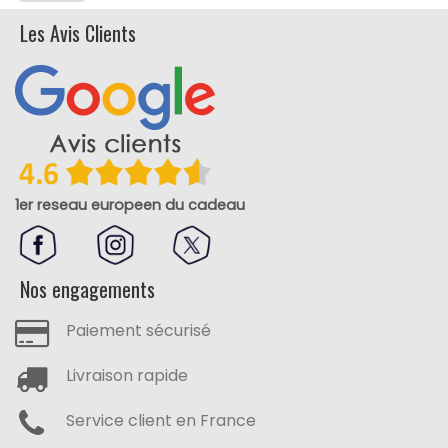
Une visibilité optimale lors de vos événements
collections
printemps/été
ou
automne/hiver
selon vos
Les Avis Clients
besoins.
Les
vêtements événementiels personnalisés
tels que le
polo bio sont parfaits pour habiller vos collaborateurs
lors de salons, foires, congrès ou opérations de team
building. Leur design élégant et leur confort naturel
garantissent une présence visuelle homogène et
professionnelle.
Un support textile durable et réutilisable
1er reseau europeen du cadeau
Contrairement aux textiles jetables, le
polo publicitaire
écologique
s’inscrit dans une logique d’économie
circulaire. Résistant et lavable, il accompagne vos
Nos engagements
équipes ou vos clients sur la durée, prolongeant ainsi la
visibilité de votre logo et de votre message publicitaire.
Paiement sécurisé
Fabrication responsable et
matières naturelles
certifiées
(GOTS, Oeko-Tex).
Livraison rapide
Coupe unisexe ou ajustée pour s’
adapter à tous les
publics
.
Service client en France
Large choix de
coloris naturels
ou
teintures
végétales
.