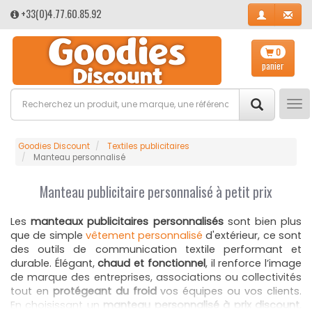
+33(0)4.77.60.85.92
0
panier
Tog
nav
Goodies Discount
Textiles publicitaires
Manteau personnalisé
Manteau publicitaire personnalisé à petit prix
Les
manteaux publicitaires personnalisés
sont bien plus
que de simple
vêtement personnalisé
d'extérieur, ce sont
des outils de communication textile performant et
durable. Élégant,
chaud et fonctionnel
, il renforce l’image
de marque des entreprises, associations ou collectivités
tout en
protégeant du froid
vos équipes ou vos clients.
En choisissant un
manteau personnalisé à prix discount
,