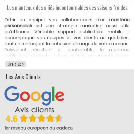
Les manteaux des alliés incontournables des saisons froides
Offrir ou équiper vos collaborateurs d’un
manteau
personnalisé
est une stratégie marketing aussi utile
qu’efficace. Véritable support publicitaire mobile, il
accompagne vos équipes et vos clients au quotidien,
tout en renforçant la cohésion d’image de votre marque.
Polyvalent, résistant et confortable, le manteau
publicitaire s’adapte à tous les environnements, travail
en extérieur, événements sportifs, actions commerciales
Lire plus
ou opérations de fidélisation. Sa personnalisation par
broderie, transfert ou sérigraphie met en valeur votre
Les Avis Clients
logo sur un textile durable et valorisant.
Un vêtement corporate qui valorise votre image de marque
Le
manteau publicitaire
reflète le sérieux et le
professionnalisme de votre entreprise. Porté lors de
salons, déplacements ou interventions sur le terrain, il
renforce la cohérence visuelle de vos équipes et offre
1er reseau europeen du cadeau
une excellente visibilité à votre identité graphique. En