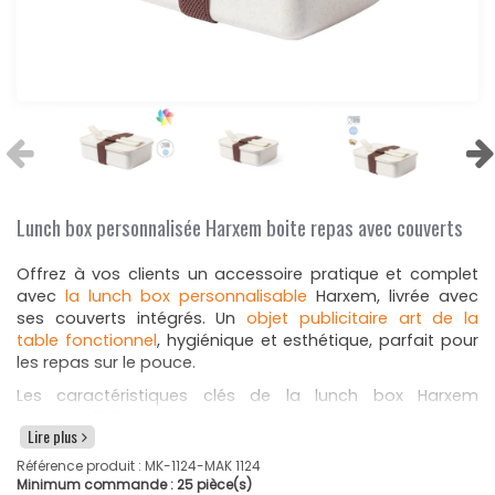
Lunch box personnalisée Harxem boite repas avec couverts
Offrez à vos clients un accessoire pratique et complet
avec
la lunch box personnalisable
Harxem, livrée avec
ses couverts intégrés. Un
objet publicitaire art de la
table fonctionnel
, hygiénique et esthétique, parfait pour
les repas sur le pouce.
Les caractéristiques clés de la lunch box Harxem
personnalisée :
Lire plus
Conception en polypropylène veiné sans bisphénol
Référence produit :
MK-1124
-MAK 1124
A.
Minimum commande :
25
pièce(s)